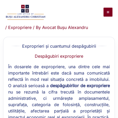
Skip
to
content
/
Expropriere
/ By
Avocat Bușu Alexandru
Exproprieri și cuantumul despăgubirii
Despăgubiri expropriere
În dosarele de expropriere, una dintre cele mai
importante întrebări este dacă suma comunicată
reflectă în mod real situația concretă a imobilului.
O analiză serioasă a
despăgubirilor de expropriere
nu se rezumă la cifra trecută în documentele
administrative, ci urmărește amplasamentul,
suprafața, categoria de folosință, construcțiile,
utilitățile, afectarea parțială a proprietății și
impactul economic real al exproprierii. În practică,