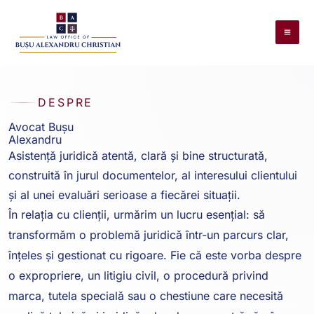
Skip
to
content
DESPRE
Avocat Bușu
Alexandru
Asistență juridică atentă, clară și bine structurată,
construită în jurul documentelor, al interesului clientului
și al unei evaluări serioase a fiecărei situații.
În relația cu clienții, urmărim un lucru esențial: să
transformăm o problemă juridică într-un parcurs clar,
înțeles și gestionat cu rigoare. Fie că este vorba despre
o expropriere, un litigiu civil, o procedură privind
marca, tutela specială sau o chestiune care necesită