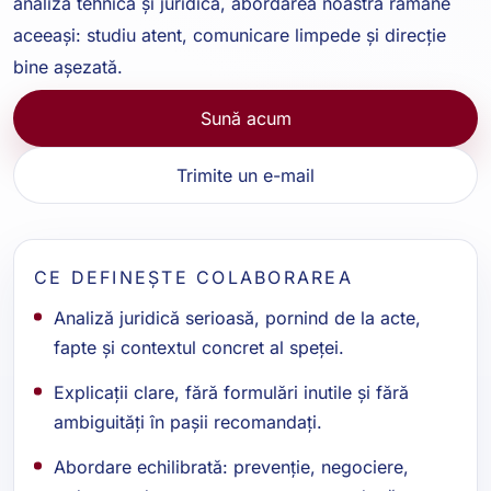
analiză tehnică și juridică, abordarea noastră rămâne
aceeași: studiu atent, comunicare limpede și direcție
bine așezată.
Sună acum
Trimite un e-mail
CE DEFINEȘTE COLABORAREA
Analiză juridică serioasă, pornind de la acte,
fapte și contextul concret al speței.
Explicații clare, fără formulări inutile și fără
ambiguități în pașii recomandați.
Abordare echilibrată: prevenție, negociere,