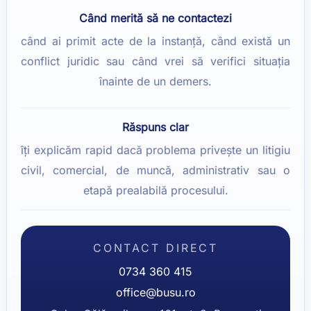
Când merită să ne contactezi
când ai primit acte de la instanță, când există un
conflict juridic sau când vrei să verifici situația
înainte de un demers.
Răspuns clar
îți explicăm rapid dacă problema privește un litigiu
civil, comercial, de muncă, administrativ sau o
etapă prealabilă procesului.
CONTACT DIRECT
0734 360 415
office@busu.ro