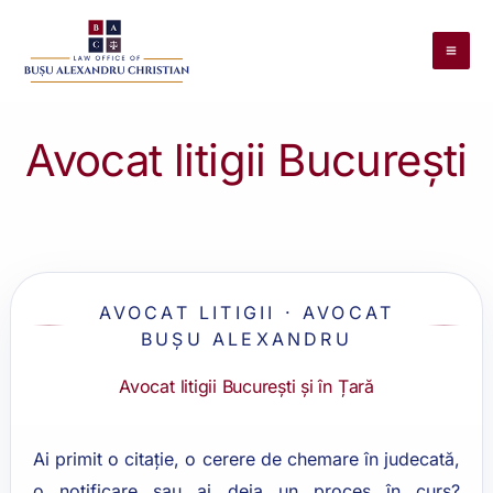
Skip
to
content
Avocat litigii București
AVOCAT LITIGII · AVOCAT
BUȘU ALEXANDRU
Avocat litigii București și în Țară
Ai primit o citație, o cerere de chemare în judecată,
o notificare sau ai deja un proces în curs?